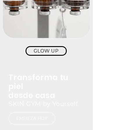
GLOW UP
Transforma tu
piel
desde casa
SKIN GYM by Yourself
EMPIEZA HOY