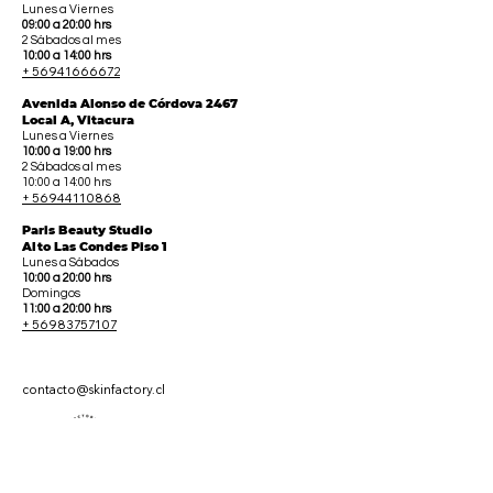
Lunes a Viernes
09:00 a 20:00 hrs
2 Sábados al mes
10:00 a 14:00 hrs
+ 56941666672
Avenida Alonso de Córdova 2467
Local A, Vitacura
Lunes a Viernes
10:00 a 19:00 hrs
2 Sábados al mes
10:00 a 14:00 hrs
+ 56944110868
Paris Beauty Studio
Alto Las Condes Piso 1
Lunes a Sábados
10:00 a 20:00 hrs
Domingos
11:00 a 20:00 hrs
+ 56983757107
contacto@skinfactory.cl