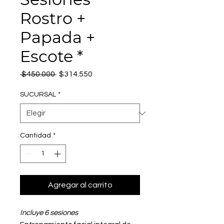
Rostro +
Papada +
Escote *
Precio
Precio
 $450.000 
$314.550
de
oferta
SUCURSAL
*
Cantidad
*
Agregar al carrito
Incluye 6 sesiones