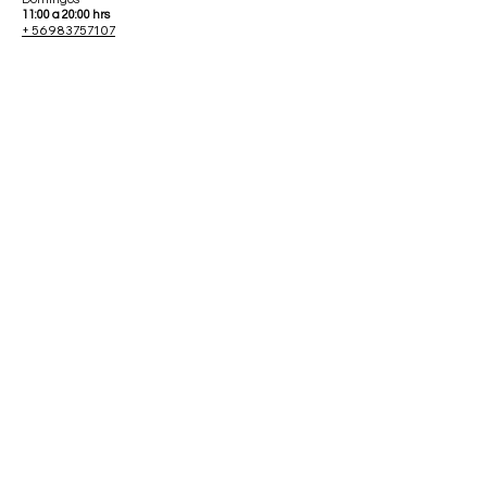
11:00 a 20:00 hrs
+ 56983757107
contacto@skinfactory.cl
contáctanos
nombre
*
apellido
Email
*
mensaje