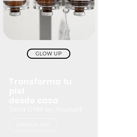
GLOW UP
Transforma tu
piel
desde casa
SKIN GYM by Yourself
EMPIEZA HOY